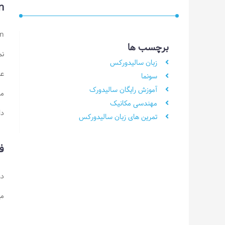
tion
برچسب ها
نم
زبان سالیدورکس
سونما
آموزش رایگان سالیدورک
مح
مهندسی مکانیک
دا
تمرین های زبان سالیدورکس
فرا
می